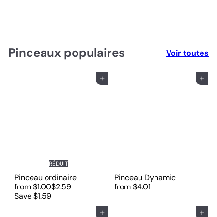
Voir les produits Labsurface
Pinceaux populaires
Voir toutes
Ajouter au panier
Ajouter au panier
RÉDUIT
Pinceau ordinaire
Pinceau Dynamic
P
from
$1.00
$2.59
from
$4.01
r
Save $1.59
i
x
Ajouter au panier
Ajouter au panier