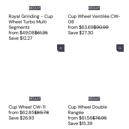
r
RÉDUIT
RÉDUIT
Royal Grinding - Cup
Cup Wheel Ventilée CW-
Wheel Turbo Multi
08
P
Segments
from
$63.69
$90.99
P
r
from
$49.08
$61.35
Save $27.30
r
i
Save $12.27
i
x
x
r
Ajouter au panier
Ajouter au panier
r
é
é
g
g
u
u
l
l
i
i
e
e
r
r
RÉDUIT
RÉDUIT
Cup Wheel CW-11
Cup Wheel Double
P
from
$62.85
$89.78
Rangée
r
P
Save $26.93
from
$61.56
$76.95
i
r
Save $15.39
x
i