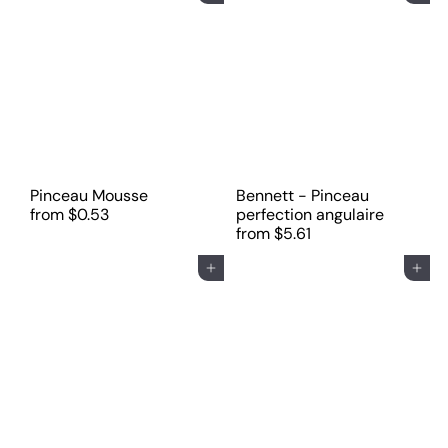
r
é
g
u
l
i
e
r
Pinceau Mousse
Bennett - Pinceau
from
$0.53
perfection angulaire
from
$5.61
Ajouter au panier
Ajouter au panier