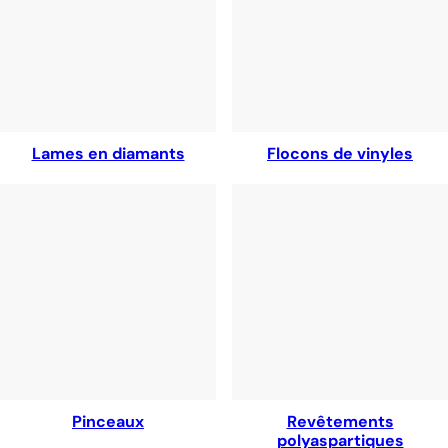
Lames en diamants
Flocons de vinyles
Pinceaux
Revêtements
polyaspartiques