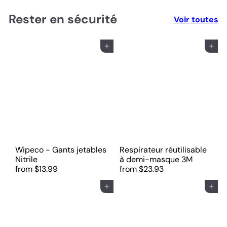
Rester en sécurité
Voir toutes
Ajouter au panier
Ajouter au panier
Wipeco - Gants jetables
Respirateur réutilisable
Nitrile
à demi-masque 3M
from
$13.99
from
$23.93
Ajouter au panier
Ajouter au panier