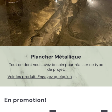
y
i
n
c.
Plancher Métallique
Tout ce dont vous avez besoin pour réaliser ce type
de projet.
Voir les produits
Engagez quelqu'un
En promotion!