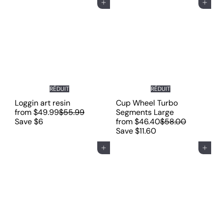
Ajouter au panier
Ajouter au panier
RÉDUIT
RÉDUIT
Loggin art resin
Cup Wheel Turbo
P
from
$49.99
$55.99
Segments Large
r
P
Save $6
from
$46.40
$58.00
i
r
Save $11.60
x
i
r
x
Ajouter au panier
Ajouter au panier
é
r
g
é
u
g
l
u
i
l
e
i
r
e