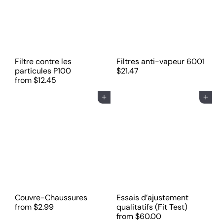
Filtre contre les
Filtres anti-vapeur 6001
particules P100
$21.47
from
$12.45
Ajouter au panier
Ajouter au panier
Couvre-Chaussures
Essais d’ajustement
from
$2.99
qualitatifs (Fit Test)
from
$60.00